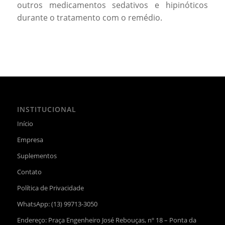
outros medicamentos sedativos e hipinóticos
durante o tratamento com o remédio.
INSTITUCIONAL
Início
Empresa
Suplementos
Contato
Política de Privacidade
WhatsApp:
(13) 99713-3050
Endereço: Praça Engenheiro José Rebouças, nº 18 – Ponta da