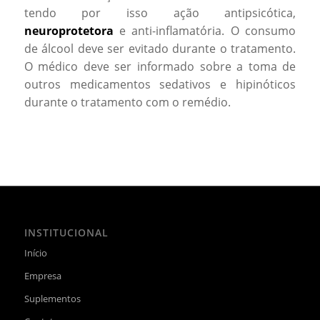
tendo por isso ação antipsicótica,
neuroprotetora
e anti-inflamatória. O consumo
de álcool deve ser evitado durante o tratamento.
O médico deve ser informado sobre a toma de
outros medicamentos sedativos e hipinóticos
durante o tratamento com o remédio.
INSTITUCIONAL
Início
Empresa
Suplementos