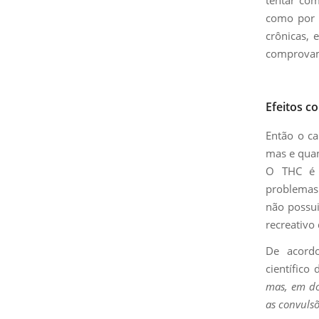
como por e
crônicas, 
comprovam 
Efeitos co
Então o ca
mas e quan
O THC é o
problemas 
não possu
recreativo 
De acordo
científico
mas, em do
as convulsõ