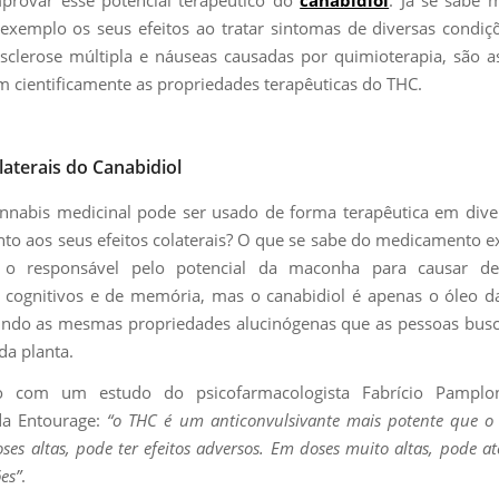
xemplo os seus efeitos ao tratar sintomas de diversas condi
esclerose múltipla e náuseas causadas por quimioterapia, são 
cientificamente as propriedades terapêuticas do THC.
laterais do Canabidiol
nnabis medicinal pode ser usado de forma terapêutica em dive
to aos seus efeitos colaterais? O que se sabe do medicamento 
 responsável pelo potencial da maconha para causar de
cognitivos e de memória, mas o canabidiol é apenas o óleo d
indo as mesmas propriedades alucinógenas que as pessoas bus
da planta.
 com um estudo do psicofarmacologista Fabrício Pamplon
 da Entourage:
“o THC é um anticonvulsivante mais potente que o 
ses altas, pode ter efeitos adversos. Em doses muito altas, pode a
es”
.