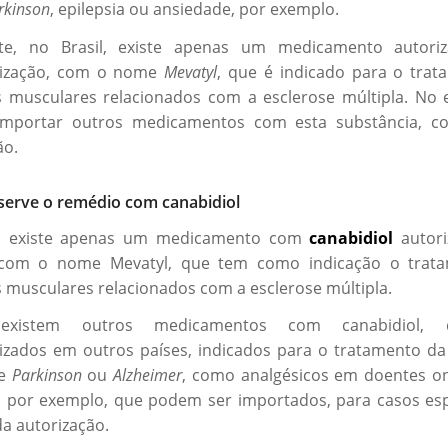
rkinson
, epilepsia ou ansiedade, por exemplo.
te, no Brasil, existe apenas um medicamento autori
lização, com o nome
Mevatyl
, que é indicado para o tra
musculares relacionados com a esclerose múltipla. No 
 importar outros medicamentos com esta substância, c
ão.
serve o remédio com canabidiol
l, existe apenas um medicamento com
canabidiol
autori
 com o nome Mevatyl, que tem como indicação o trat
musculares relacionados com a esclerose múltipla.
existem outros medicamentos com canabidiol,
izados em outros países, indicados para o tratamento da 
de
Parkinson
ou
Alzheimer
, como analgésicos em doentes o
, por exemplo, que podem ser importados, para casos esp
a autorização.