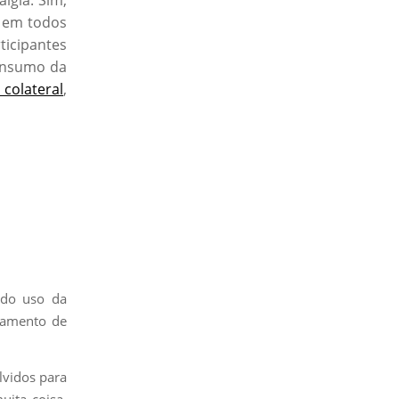
a em todos
ticipantes
consumo da
 colateral
,
 do uso da
tamento de
lvidos para
uita coisa,