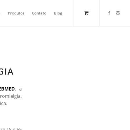
s
Produtos
Contato
Blog
GIA
EBMED
, a
omialgia,
ica.
re 18 e 65