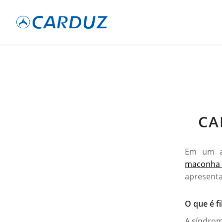
CA
Em um ar
maconha 
apresenta
O que é f
A síndro