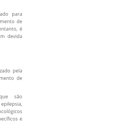
zado para
tamento de
entanto, é
om devida
zado pela
amento de
 que são
epilepsia,
ncológicos
ecíficos e