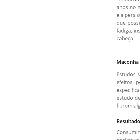
anos no m
ela persi
que possu
fadiga, i
cabeça.
Maconha m
Estudos 
efeitos 
especifi
estudo d
fibromialg
Resultado
Consumin
pacientes