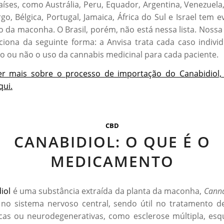
íses, como Austrália, Peru, Equador, Argentina, Venezuela
o, Bélgica, Portugal, Jamaica, África do Sul e Israel tem e
ão da maconha. O Brasil, porém, não está nessa lista. Nossa 
ciona da seguinte forma: a Anvisa trata cada caso indivi
o ou não o uso da cannabis medicinal para cada paciente.
er mais sobre o processo de importação do Canabidiol,
qui.
CBD
CANABIDIOL: O QUE É O
MEDICAMENTO
iol
é uma substância extraída da planta da maconha,
Canna
no sistema nervoso central, sendo útil no tratamento 
icas ou neurodegenerativas, como esclerose múltipla, esqu