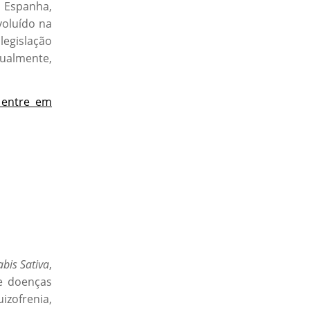
, Espanha,
voluído na
legislação
dualmente,
 entre em
bis Sativa
,
de doenças
izofrenia,