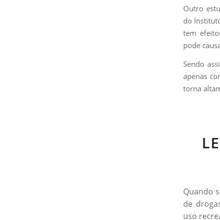
Outro estu
do Institu
tem efeito
pode causa
Sendo assi
apenas co
torna alta
L
Quando se
de drogas
uso recre