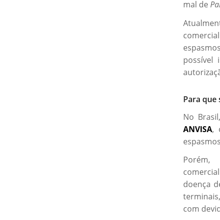
mal de
Pa
Atualmen
comercia
espasmos 
possível
autorizaç
Para que 
No Brasi
ANVISA
,
espasmos 
Porém, 
comercial
doença 
terminais
com devid