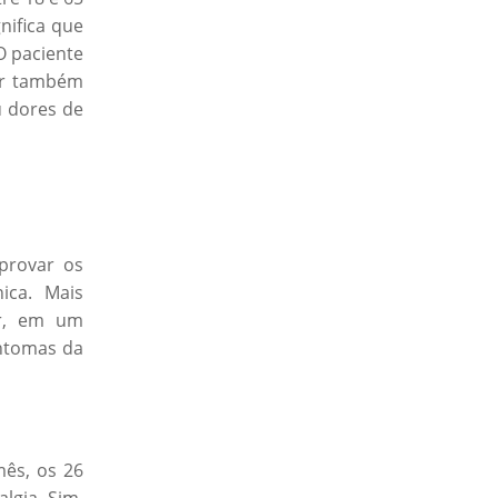
nifica que
O paciente
ter também
u dores de
provar os
ica. Mais
ar, em um
ntomas da
ês, os 26
lgia. Sim,