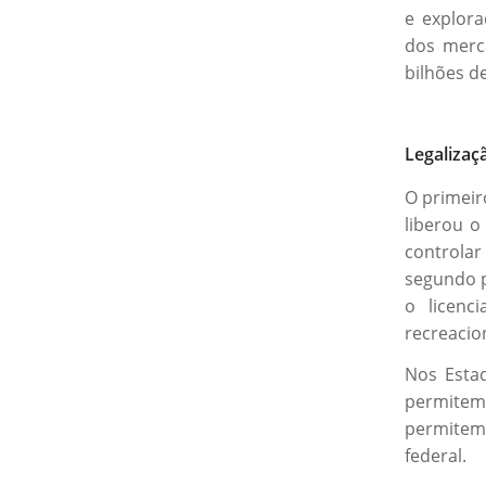
e explora
dos merc
bilhões d
Legaliza
O primeir
liberou o
controla
segundo p
o licenc
recreacio
Nos Estad
permitem
permitem 
federal.