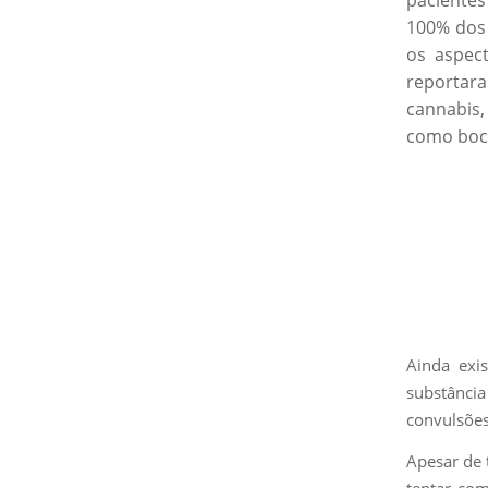
100% dos 
os aspect
reportara
cannabis,
como boca
Ainda exi
substânci
convulsões
Apesar de 
tentar com