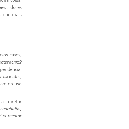
ções… dores
as que mais
rsos casos,
exatamente?
pendência,
a cannabis,
cam no uso
a, diretor
canabidiol,
té aumentar