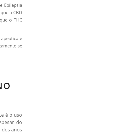
e Epilepsia
o que o CBD
s que o THC
rapêutica e
camente se
NO
te é o uso
 Apesar do
o dos anos