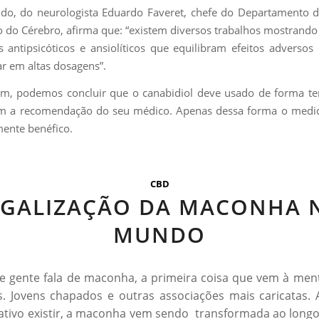
do, do neurologista Eduardo Faveret, chefe do Departamento d
to do Cérebro, afirma que: “existem diversos trabalhos mostrand
s antipsicóticos e ansiolíticos que equilibram efeitos adverso
r em altas dosagens”.
m, podemos concluir que o canabidiol deve usado de forma te
m a recomendação do seu médico. Apenas dessa forma o medi
mente benéfico.
CBD
EGALIZAÇÃO DA MACONHA 
MUNDO
 gente fala de maconha, a primeira coisa que vem à men
. Jovens chapados e outras associações mais caricatas.
ativo existir, a maconha vem sendo transformada ao long