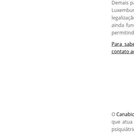
Demais pa
Luxemburg
legalizaç
ainda fun
permitind
Para sab
contato a
O
Canabid
que atua 
psiquiátr