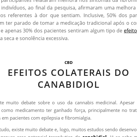
indivíduos, ao final da pesquisa, afirmaram uma melhor
os referentes à dor que sentiam. Inclusive, 50% dos par
m ter parado de tomar a medicação tradicional após o 
 e apenas 30% dos pacientes sentiram algum tipo de
efeito
 seca e sonolência excessiva.
CBD
EFEITOS COLATERAIS DO
CANABIDIOL
ste muito debate sobre o uso da cannabis medicinal. Apesar
a como medicamento ter ganhado força, principalmente no tra
 em pacientes com epilepsia e fibromialgia.
tudo, existe muito debate e, logo, muitos estudos sendo desenvo
provar esse potencial terapêutico do
canabidiol
. Já se sabe m