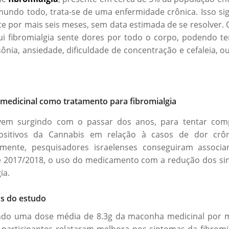
undo todo, trata-se de uma enfermidade crônica. Isso sig
ste por mais seis meses, sem data estimada de se resolver. 
i fibromialgia sente dores por todo o corpo, podendo 
nsônia, ansiedade, dificuldade de concentração e cefaleia, o
edicinal como tratamento para fibromialgia
vem surgindo com o passar dos anos, para tentar com
positivos da Cannabis em relação à casos de dor crôn
camente, pesquisadores israelenses conseguiram associ
e 2017/2018, o uso do medicamento com a redução dos si
ia.
s do estudo
do uma dose média de 8.3g da maconha medicinal por m
 participantes relataram melhora nos sintomas da fibromia