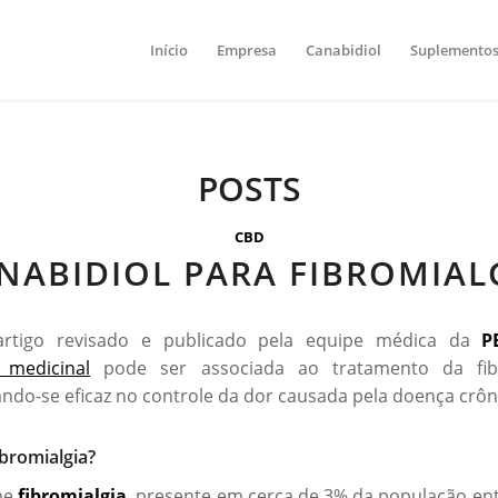
Início
Empresa
Canabidiol
Suplemento
POSTS
CBD
NABIDIOL PARA FIBROMIAL
tigo revisado e publicado pela equipe médica da
P
medicinal
pode ser associada ao tratamento da fibr
ndo-se eficaz no controle da dor causada pela doença crôn
ibromialgia?
me
fibromialgia
, presente em cerca de 3% da população ent