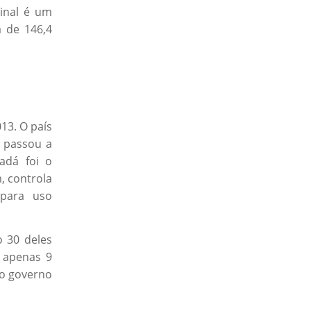
cinal é um
 de 146,4
13. O país
, passou a
adá foi o
, controla
 para uso
o 30 deles
 apenas 9
lo governo