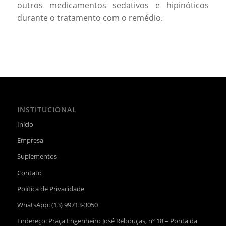
outros medicamentos sedativos e hipinóticos
durante o tratamento com o remédio.
INSTITUCIONAL
Início
Empresa
Suplementos
Contato
Política de Privacidade
WhatsApp:
(13) 99713-3050
Endereço: Praça Engenheiro José Rebouças, nº 18 – Ponta da